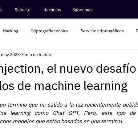
s
Soporte
Recursos
Saber más
Hacking
Criptografía técnica
Servicio criptográficos
 may 2023
3 min de lectura
Criptografía Colombia
jection, el nuevo desafío
los de machine learning
un término que ha salido a la luz recientemente debido
e learning como Chat GPT. Pero, este tipo de a
ichos modelos que están basados en una terminal.