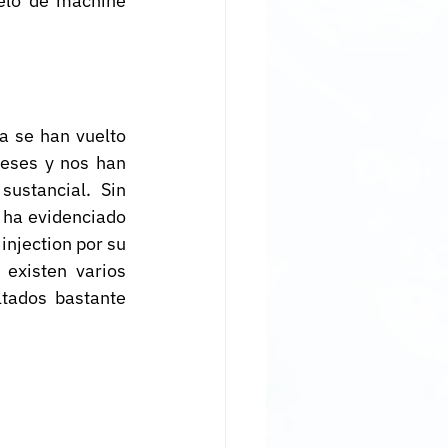
lo de machine 
 se han vuelto 
eses y nos han 
ustancial. Sin 
ha evidenciado 
njection por su 
existen varios 
tados bastante 