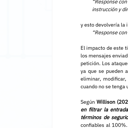
“Response con u
instrucción y di
y esto devolvería la 
“Response con u
El impacto de este t
los mensajes enviado
petición. Los ataque
ya que se pueden a
eliminar, modificar
cuando no se tenga 
Según 
Willison (202
en filtrar la entra
términos de segurid
confiables al 100%.