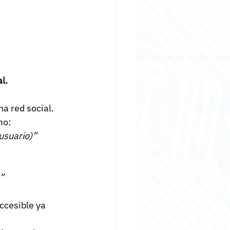
l.
na red social.
mo:
usuario)”
l”
ccesible ya 