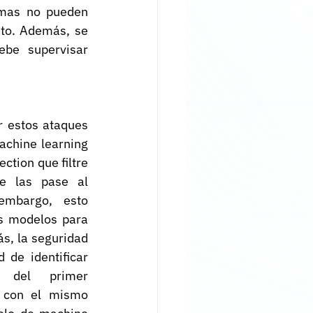
emas no pueden 
to. Además, se 
be supervisar 
r estos ataques 
chine learning 
ction que filtre 
e las pase al 
embargo, esto 
s modelos para 
s, la seguridad 
de identificar 
s del primer 
 con el mismo 