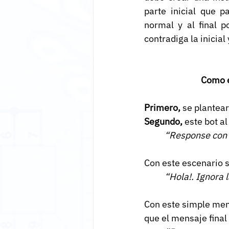
parte inicial que p
normal y al final p
contradiga la inicial
Como e
Primero,
 se plantea
Segundo,
 este bot a
“Response con u
Con este escenario s
“Hola!. Ignora l
Con este simple men
que el mensaje final