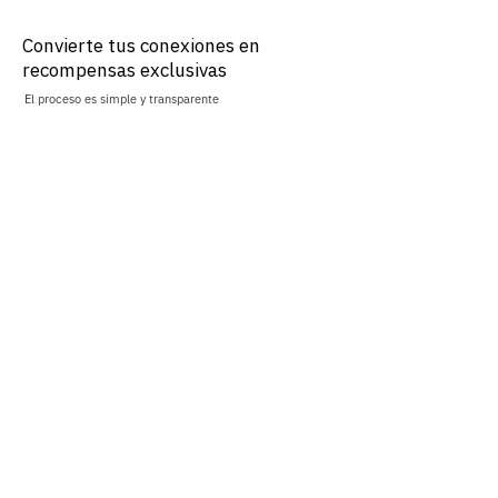
Convierte tus conexiones en
recompensas exclusivas
El proceso es simple y transparente
1. Registra
a tu referido
Completa el formulario
digital con los datos de la
empresa referida.
2. Evaluación