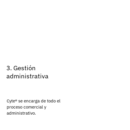
del referido
Nuestro equipo revisará si el
prospecto cumple con el
perfil del cliente ideal.
3. Gestión
administrativa
Cyte® se encarga de todo el
proceso comercial y
administrativo.