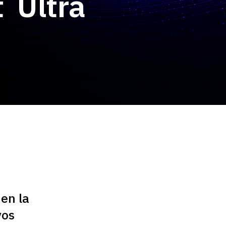
t
Ultra
 en la
vos