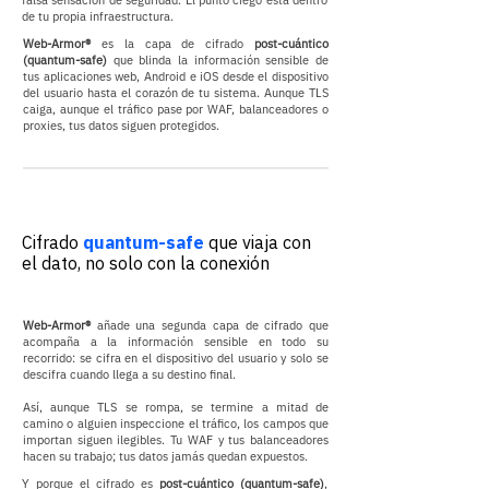
falsa sensación de seguridad. El punto ciego está dentro
de tu propia infraestructura.
Web-Armor®
es la capa de cifrado
post-cuántico
(quantum-safe)
que blinda la información sensible de
tus aplicaciones web, Android e iOS desde el dispositivo
del usuario hasta el corazón de tu sistema. Aunque TLS
caiga, aunque el tráfico pase por WAF, balanceadores o
proxies, tus datos siguen protegidos.
Cifrado
quantum-safe
que viaja con
el dato, no solo con la conexión
Web-Armor®
añade una segunda capa de cifrado que
acompaña a la información sensible en todo su
recorrido: se cifra en el dispositivo del usuario y solo se
descifra cuando llega a su destino final.
Así, aunque TLS se rompa, se termine a mitad de
camino o alguien inspeccione el tráfico, los campos que
importan siguen ilegibles. Tu WAF y tus balanceadores
hacen su trabajo; tus datos jamás quedan expuestos.
Y porque el cifrado es
post-cuántico (quantum-safe)
,