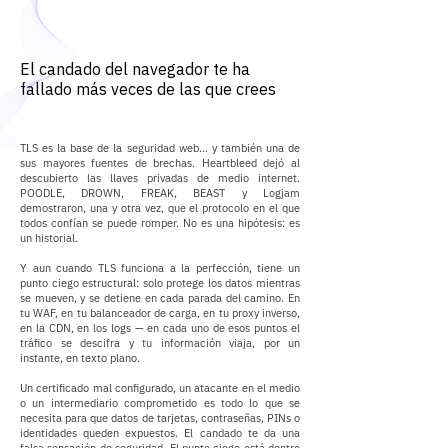
El candado del navegador te ha
fallado más veces de las que crees
TLS es la base de la seguridad web… y también una de
sus mayores fuentes de brechas. Heartbleed dejó al
descubierto las llaves privadas de medio internet.
POODLE, DROWN, FREAK, BEAST y Logjam
demostraron, una y otra vez, que el protocolo en el que
todos confían se puede romper. No es una hipótesis: es
un historial.
Y aun cuando TLS funciona a la perfección, tiene un
punto ciego estructural: solo protege los datos mientras
se mueven, y se detiene en cada parada del camino. En
tu WAF, en tu balanceador de carga, en tu proxy inverso,
en la CDN, en los logs — en cada uno de esos puntos el
tráfico se descifra y tu información viaja, por un
instante, en texto plano.
Un certificado mal configurado, un atacante en el medio
o un intermediario comprometido es todo lo que se
necesita para que datos de tarjetas, contraseñas, PINs o
identidades queden expuestos. El candado te da una