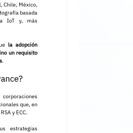
 Chile, México, 
tografía basada 
ra IoT y, más 
ue 
la adopción 
o un requisito 
s
.
vance?
corporaciones 
ionales que, en 
 RSA y ECC.
 estrategias 