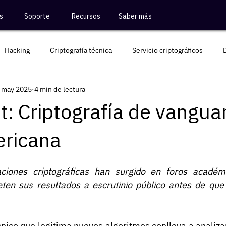
s
Soporte
Recursos
Saber más
Hacking
Criptografía técnica
Servicio criptográficos
 may 2025
4 min de lectura
Criptografía Colombia
t: Criptografía de vangua
ericana
ciones criptográficas han surgido en foros académi
ten sus resultados a escrutinio público antes de que l
nico que legitima nuevos algoritmos conlleva a analizar