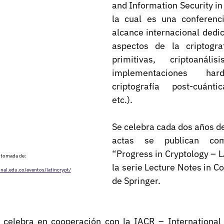
and Information Security in 
la cual es una conferencia
alcance internacional dedic
aspectos de la criptogra
primitivas, criptoanálisi
implementaciones hardwa
criptografía post-cuántic
etc.).
Se celebra cada dos años d
actas se publican com
“Progress in Cryptology – 
tomada de: 
la serie Lecture Notes in C
unal.edu.co/eventos/latincrypt/
de Springer.
 celebra en cooperación con la IACR – International A