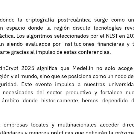
donde la criptografía post-cuántica surge como un
un espacio donde la región discute tecnologías revo
áctica. Los algoritmos seleccionados por el NIST en 20
án siendo evaluados por instituciones financieras y t
arte gracias al impulso de estas conferencias.
atinCrypt 2025 significa que Medellín no solo acoge
egión y el mundo, sino que se posiciona como un nodo de
guridad. Este evento impulsa a nuestras universida
s necesidades del sector productivo y fortalece nue
 ámbito donde históricamente hemos dependido d
 empresas locales y multinacionales acceder direc
stándares y mejores prácticas que definirán la próxima