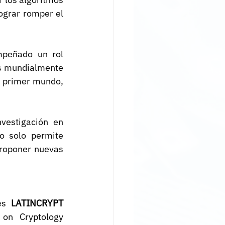
ograr romper el 
peñado un rol 
s mundialmente 
e primer mundo, 
vestigación en 
o solo permite 
roponer nuevas 
es 
LATINCRYPT
 on Cryptology 