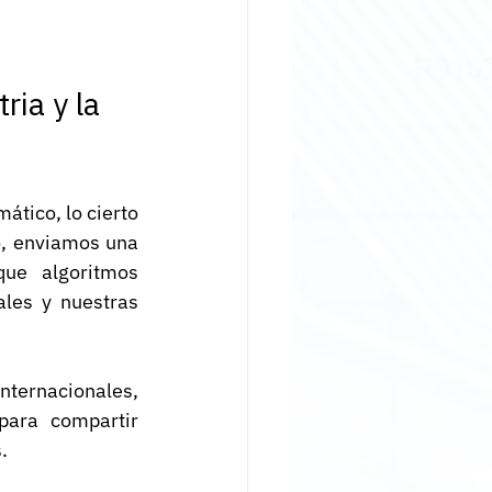
ria y la 
tico, lo cierto 
o, enviamos una 
ue algoritmos 
les y nuestras 
ternacionales, 
para compartir 
.