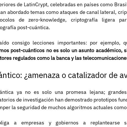
eriores de LatinCrypt, celebradas en países como Brasil,
han abordado temas como ataques de canal lateral, crip
tocolos de zero-knowledge, criptografía ligera pa
ografía post-cuántica.
aído consigo lecciones importantes: por ejemplo, q
mos post-cuánticos no es solo un asunto académico, sin
ctores regulados como la banca y las telecomunicacione
uántico: ¿amenaza o catalizador de a
ántica ya no es solo una promesa lejana; grandes 
atorios de investigación han demostrado prototipos func
romper la seguridad de muchos algoritmos actuales como
liga a empresas y gobiernos a replantearse sus