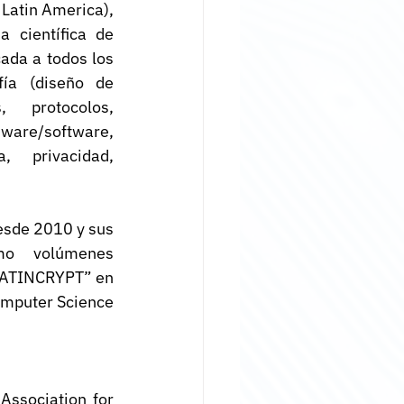
Latin America), 
 científica de 
ada a todos los 
fía (diseño de 
s, protocolos, 
re/software, 
a, privacidad, 
esde 2010 y sus 
o volúmenes 
LATINCRYPT” en 
omputer Science 
ssociation for 