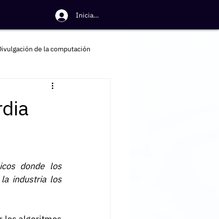
Iniciar sesión
Divulgación de la computación
rdia
cos donde los 
a industria los 
 los algoritmos 