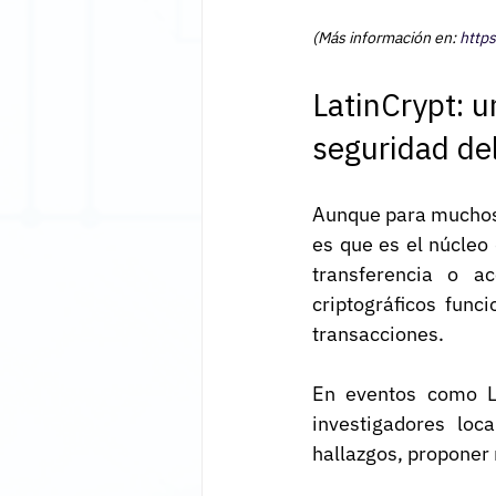
(Más información en: 
https
LatinCrypt: u
seguridad d
Aunque para muchos 
es que es el núcleo
transferencia o a
criptográficos func
transacciones.
En eventos como Lat
investigadores loc
hallazgos, proponer