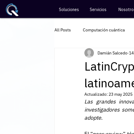
Soluciones
Servicios
Nosotro
All Posts
Computación cuántica
Damián Salcedo
14
Divulgación de ciberseguridad
LatinCryp
latinoam
Actualizado:
23 may 2025
Las grandes innova
investigadores some
adopte.
El “peer-review” téc