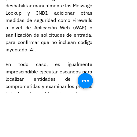
deshabilitar manualmente los Message 
Lookup y JNDI, adicionar otras 
medidas de seguridad como Firewalls 
a nivel de Aplicación Web (WAF) o 
sanitización de solicitudes de entrada, 
para confirmar que no incluían código 
inyectado [4].
En todo caso, es igualmente 
imprescindible ejecutar escaneos para 
localizar entidades de Log4j 
comprometidas y examinar los propios 
logs de cada posible sistema afectado 
modo que, si efectivamente se 
encuentra código malicioso o puertas 
traseras instaladas en él, sea 
eliminado o mitigado con celeridad, 
algo que todavía se debe seguir 