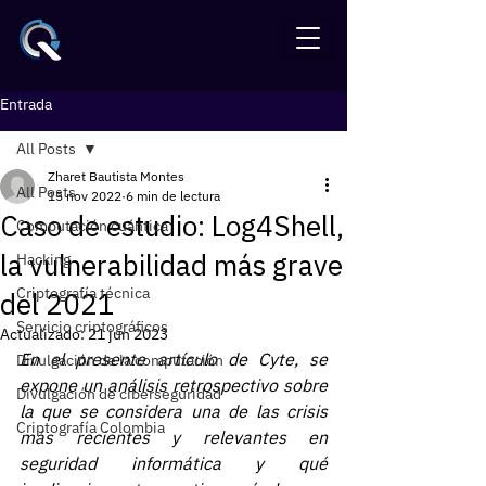
Entrada
All Posts
Zharet Bautista Montes
All Posts
15 nov 2022
6 min de lectura
Caso de estudio: Log4Shell,
Computación cuántica
la vulnerabilidad más grave
Hacking
Criptografía técnica
del 2021
Servicio criptográficos
Actualizado:
21 jun 2023
En el presente artículo de Cyte, se 
Divulgación de la computación
expone un análisis retrospectivo sobre 
Divulgación de ciberseguridad
la que se considera una de las crisis 
Criptografía Colombia
más recientes y relevantes en 
seguridad informática y qué 