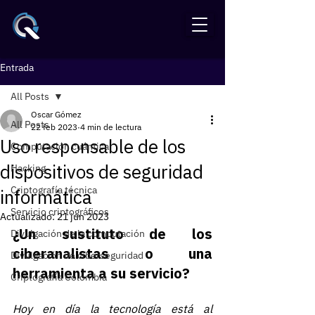
Entrada
All Posts
Oscar Gómez
All Posts
22 feb 2023
4 min de lectura
Uso responsable de los
Computación cuántica
dispositivos de seguridad
Hacking
Criptografía técnica
informática
Servicio criptográficos
Actualizado:
21 jun 2023
¿Un sustituto de los 
Divulgación de la computación
ciberanalistas o una 
Divulgación de ciberseguridad
herramienta a su servicio?
Criptografía Colombia
Hoy en día la tecnología está al 