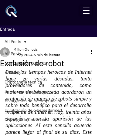
Entrada
All Posts
Milton Quiroga
All Posts
3 may 2024
6 min de lectura
Exclusión de robot
Computación cuántica
Desde los tiempos heroicos de Internet 
Hacking
hace ya varias décadas, tanto 
Criptografía técnica
proveedores de contenido, como 
Servicio criptográficos
motores de búsquzzeda acordaron un 
protocolo de manejo de robots simple y 
Divulgación de la computación
sobre todo benéfico para el desarrollo 
Divulgación de ciberseguridad
incipiente de Internet. Hoy, treinta años 
después y con la aparición de las 
Criptografía Colombia
aplicaciones AI este sencillo acuerdo 
parece llegar al final de su días. Este 