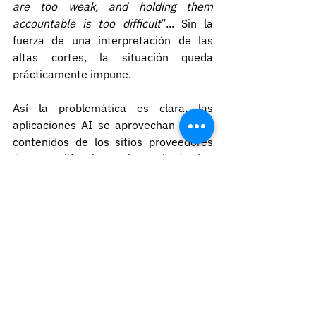
are too weak, and holding them 
accountable is too difficult
”... Sin la 
fuerza de una interpretación de las 
altas cortes, la situación queda 
prácticamente impune.
Así la problemática es clara, las 
aplicaciones AI se aprovechan de los 
contenidos de los sitios proveedores 
de contenido, sin que haya ningún tipo 
de reciprocidad, ni tráfico, ni beneficio 
económico. Sus contenidos son 
arrebatados y presentados como 
propios por las aplicaciones de 
inteligencia artificial.
Epílogo
Los proveedores de contenido se 