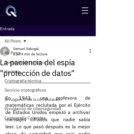
Entrada
All Posts
Samuel Sabogal
All Posts
2 jul
4 min de lectura
La paciencia del espía
Computación cuántica
"protección de datos"
Hacking
Criptografía técnica
Servicio criptográficos
En 1943, una profesora de 
Divulgación de la computación
matemáticas reclutada por el Ejército 
Divulgación de ciberseguridad
de Estados Unidos empezó a archivar 
Criptografía Colombia
mensajes cifrados que nadie sabía 
leer. Lo que pasó después es la mejor 
clase de seguridad que casi nadie 