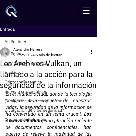
Entrada
All Posts
Alejandro Herrera
All Posts
20 may 2024
5 min de lectura
Los Archivos Vulkan, un
Computación cuántica
llamado a la acción para la
Hacking
Criptografía técnica
seguridad de la información
Servicio criptográficos
En el mundo actual, donde la tecnología 
permea cada aspecto de nuestras 
Divulgación de la computación
vidas, la seguridad de la información se 
Divulgación de ciberseguridad
ha convertido en un tema crucial. 
Los 
Criptografía Colombia
Archivos Vulkan
, una filtración reciente 
de documentos confidenciales, han 
puesto de relieve la magnitud de las 