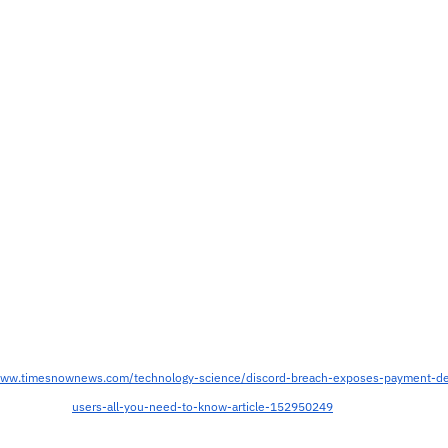
www.timesnownews.com/technology-science/discord-breach-exposes-payment-deta
users-all-you-need-to-know-article-152950249