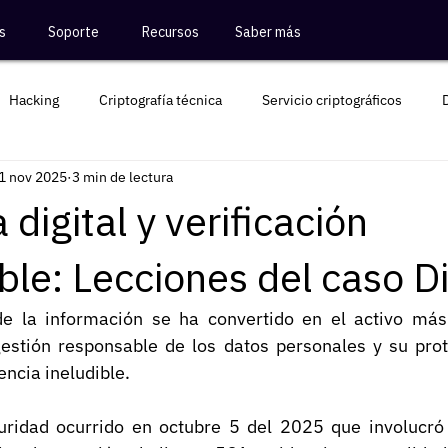
s
Soporte
Recursos
Saber más
Hacking
Criptografía técnica
Servicio criptográficos
1 nov 2025
3 min de lectura
Criptografía Colombia
 digital y verificación
le: Lecciones del caso D
e la información se ha convertido en el activo más 
gestión responsable de los datos personales y su prote
ncia ineludible. 
uridad ocurrido en octubre 5 del 2025 que involucró 