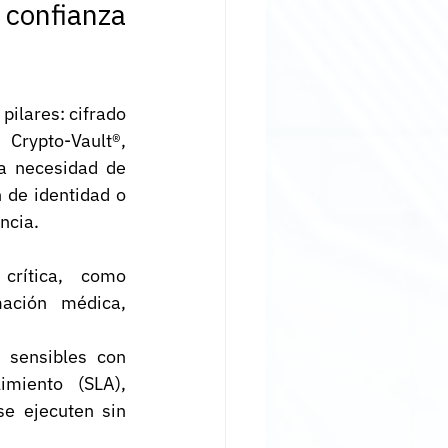
confianza 
ilares: cifrado 
rypto-Vault®, 
a necesidad de 
de identidad o 
ncia.
crítica, como 
mación médica, 
 sensibles con 
miento (SLA), 
e ejecuten sin 