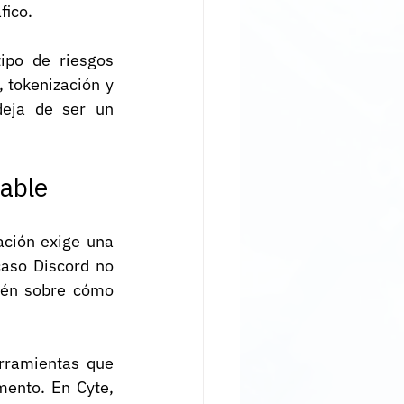
fico.
ipo de riesgos 
tokenización y 
deja de ser un 
sable
ción exige una 
caso Discord no 
ién sobre cómo 
rramientas que 
mento. En Cyte, 