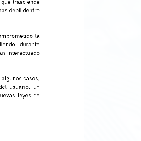
 que trasciende 
ás débil dentro 
omprometido la 
endo durante 
n interactuado 
 algunos casos, 
l usuario, un 
evas leyes de 