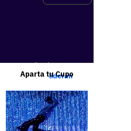
Speakers
Aparta tu Cupo
Voces que
lideran
la
conversación