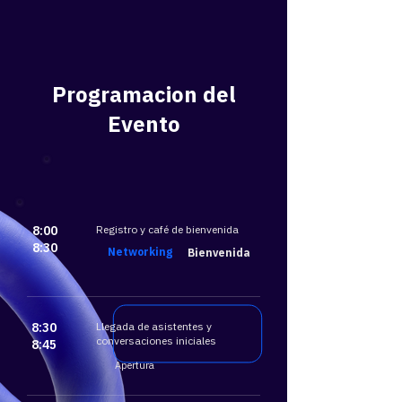
Programacion del
Evento
8:00
​Registro y café de bienvenida
8:30
​Networking
Bienvenida
8:30
Llegada de asistentes y
conversaciones iniciales
8:45
Apertura