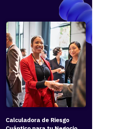
leadership capaz de crecer a reportes,
mesas sectoriales y encuentros privados
durante el año.
Networking de alto valor
Espacios curados para originar
conversaciones con clientes y prospectos
sobre diagnósticos de madurez y hojas de
ruta quantum-safe.
Calculadora de Riesgo
Cuántico para tu Negocio