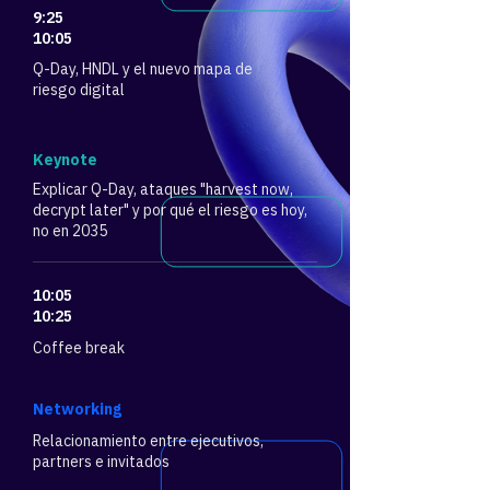
9:25
10:05
Q-Day, HNDL y el nuevo mapa de
riesgo digital
​Keynote
Explicar Q-Day, ataques "harvest now,
decrypt later" y por qué el riesgo es hoy,
no en 2035
10:05
10:25
Coffee break
​Networking
Relacionamiento entre ejecutivos,
partners e invitados