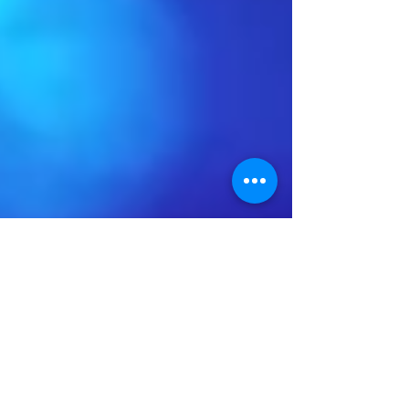
Alejandro Herrera Jimenez
17 jun
4 min de lectura
El sistema financiero global ya tiene