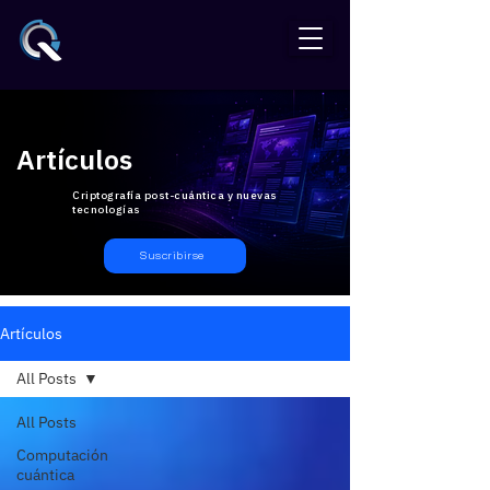
Artículos
Criptografía post-cuántica y nuevas
tecnologías
Suscribirse
Artículos
All Posts
All Posts
Computación
cuántica