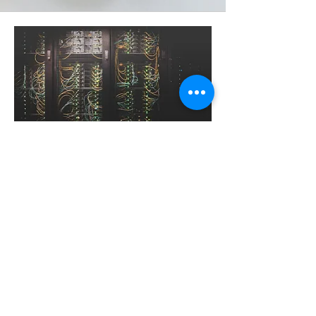
NL_67_Qué es el modelo de
Confianza cero y cómo puede
ayudarnos a mejorar la postura
en seguridad
Jorge Gómez
1/11/22
En este artículo el ingeniero Jorge
Gomez, hace una reflexión sobre el
denominado Modelo de Confianza Cero
que comprende un conjunto de