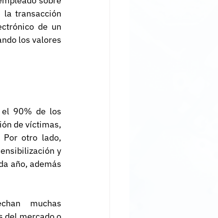
 empleado sobre 
la transacción 
ctrónico de un 
ndo los valores 
 el 90% de los 
ón de víctimas, 
Por otro lado, 
sibilización y 
da año, además 
echan muchas 
 del mercado o 