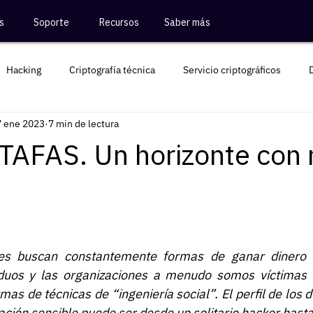
s
Soporte
Recursos
Saber más
Hacking
Criptografía técnica
Servicio criptográficos
7 ene 2023
7 min de lectura
Criptografía Colombia
AFAS. Un horizonte con
tes buscan constantemente formas de ganar dinero 
iduos y las organizaciones a menudo somos víctimas 
mas de técnicas de “ingeniería social”. El perfil de los 
ción sensible puede ser desde un solitario hacker hasta