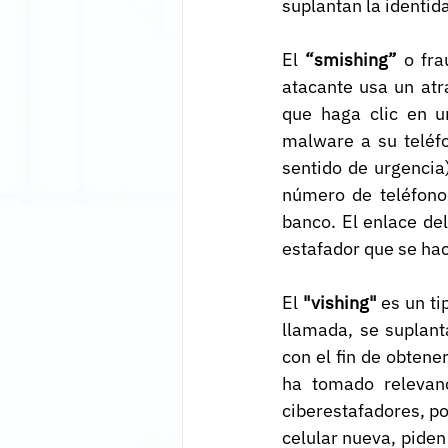
suplantan la identid
El 
“smishing”
 o fra
atacante usa un atr
que haga clic en u
malware a su teléf
sentido de urgencia
número de teléfono p
banco. El enlace del
estafador que se hac
El 
"vishing"
 es un ti
llamada, se suplant
con el fin de obtene
ha tomado relevan
ciberestafadores, po
celular nueva, piden