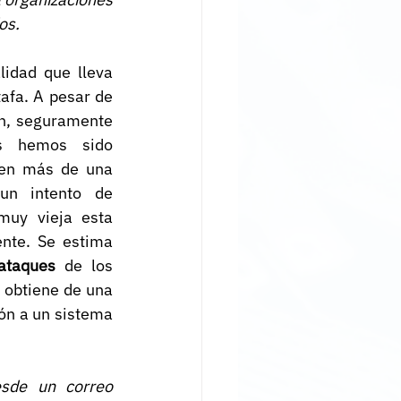
os.
idad que lleva 
afa. A pesar de 
n, seguramente 
s hemos sido 
 en más de una 
un intento de 
uy vieja esta 
nte. Se estima 
ataques
 de los 
 obtiene de una 
ón a un sistema 
sde un correo 