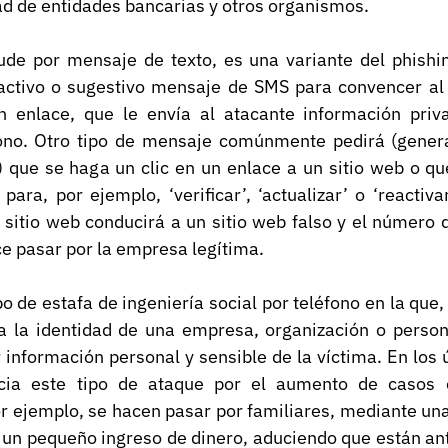
ad de entidades bancarias y otros organismos.
ude por mensaje de texto, es una variante del phishin
activo o sugestivo mensaje de SMS para convencer al d
n enlace, que le envía al atacante información priv
ono. Otro tipo de mensaje comúnmente pedirá (gener
) que se haga un clic en un enlace a un sitio web o qu
ara, por ejemplo, ‘verificar’, ‘actualizar’ o ‘reactivar
 sitio web conducirá a un sitio web falso y el número d
e pasar por la empresa legítima. 
po de estafa de ingeniería social por teléfono en la que,
a la identidad de una empresa, organización o persona
r información personal y sensible de la víctima. En los 
cia este tipo de ataque por el aumento de casos e
r ejemplo, se hacen pasar por familiares, mediante una
 un pequeño ingreso de dinero, aduciendo que están ant