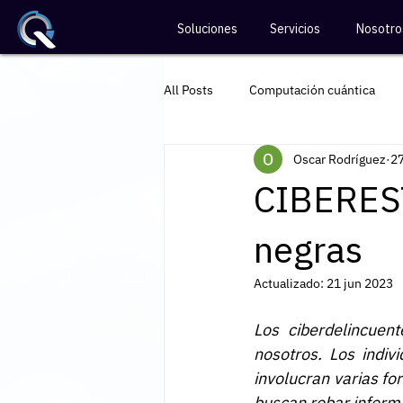
Soluciones
Servicios
Nosotro
All Posts
Computación cuántica
Oscar Rodríguez
2
Divulgación de ciberseguridad
CIBEREST
negras
Actualizado:
21 jun 2023
Los ciberdelincuen
nosotros. Los indiv
involucran varias for
buscan robar informa