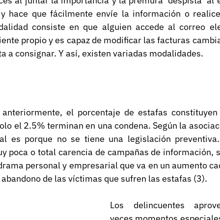
es al juntar la importancia y la premura ‘despista’ al
 y hace que fácilmente envíe la información o realice 
dalidad consiste en que alguien accede al correo ele
liente propio y es capaz de modificar las facturas cambia
a a consignar. Y así, existen variadas modalidades. 
nteriormente, el porcentaje de estafas constituyen
olo el 2.5% terminan en una condena. Según la asociaci
l es porque no se tiene una legislación preventiva. 
 poca o total carencia de campañas de información, sen
 drama personal y empresarial que va en un aumento ca
 abandono de las víctimas que sufren las estafas (3).
Los delincuentes aprov
veces momentos especiales