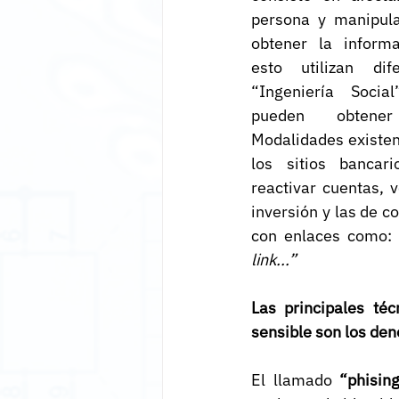
persona y manipula
obtener la informa
esto utilizan dif
“Ingeniería Socia
pueden obtener
Modalidades existen
los sitios bancari
reactivar cuentas, 
inversión y las de 
con enlaces como:
link...”  
Las principales téc
sensible son los deno
El llamado 
“phisin