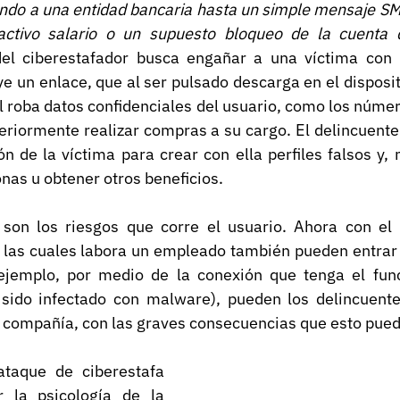
ando a una entidad bancaria hasta un simple mensaje SM
ctivo salario o un supuesto bloqueo de la cuenta 
l ciberestafador busca engañar a una víctima con 
 un enlace, que al ser pulsado descarga en el disposit
l roba datos confidenciales del usuario, como los número
teriormente realizar compras a su cargo. El delincuent
ión de la víctima para crear con ella perfiles falsos y, 
onas u obtener otros beneficios.
son los riesgos que corre el usuario. Ahora con el te
 las cuales labora un empleado también pueden entrar 
ejemplo, por medio de la conexión que tenga el func
ido infectado con malware), pueden los delincuentes
a compañía, con las graves consecuencias que esto pued
taque de ciberestafa 
r la psicología de la 