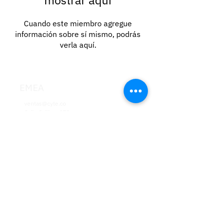
mostrar aquí
Cuando este miembro agregue
información sobre sí mismo, podrás
verla aquí.
EMEA
ventas@cyte.co
Calle Galileo, 278
08028
Barcelona
España
LATAM
ventas@cyte.co
Calle 24 # 7-43
Oficina 704
Edificio
Siete24
Bogotá, Colombia