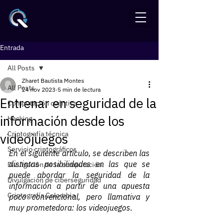
Entrada
All Posts
Zharet Bautista Montes
All Posts
24 nov 2023
5 min de lectura
Entrenar en seguridad de la
Computación cuántica
información desde los
Hacking
Criptografía técnica
videojuegos
Servicio criptográficos
En el siguiente artículo, se describen las 
distintas posibilidades en las que se 
Divulgación de la computación
puede abordar la seguridad de la 
Divulgación de ciberseguridad
información a partir de una apuesta 
Criptografía Colombia
poco convencional, pero llamativa y 
muy prometedora: los videojuegos.