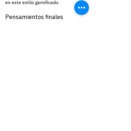
en este estilo gamificado.
Pensamientos finales
Hemos visto que, a pesar de que se 
está convirtiendo en un aspecto 
imprescindible de nuestra vida, 
dominar cierto nivel seguridad de la 
información puede sentirse como un 
objetivo sumamente laborioso, pero 
asimismo exploramos cómo los 
videojuegos pueden ser utilizados 
como un importante aliado para 
facilitar el proceso y, por tanto, 
fortalecer la enseñanza y el 
aprendizaje propio en esta materia a 
través de cada grupo etario y en 
diversos niveles de experticia. 