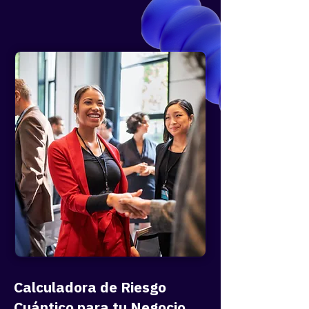
leadership capaz de crecer a reportes,
mesas sectoriales y encuentros privados
durante el año.
Networking de alto valor
Espacios curados para originar
conversaciones con clientes y prospectos
sobre diagnósticos de madurez y hojas de
ruta quantum-safe.
Calculadora de Riesgo
Cuántico para tu Negocio