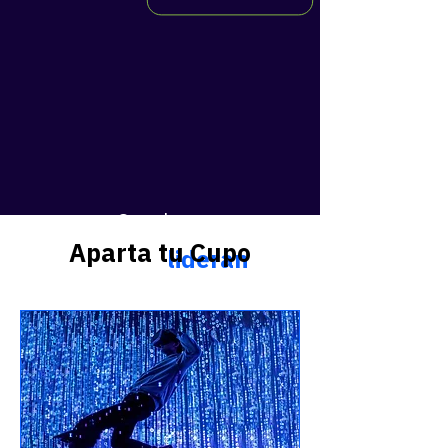
Speakers
Aparta tu Cupo
Voces que
lideran
la
conversación