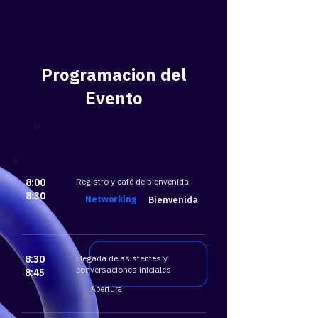
Programacion del
Evento
8:00
​Registro y café de bienvenida
8:30
​Networking
Bienvenida
8:30
Llegada de asistentes y
conversaciones iniciales
8:45
Apertura