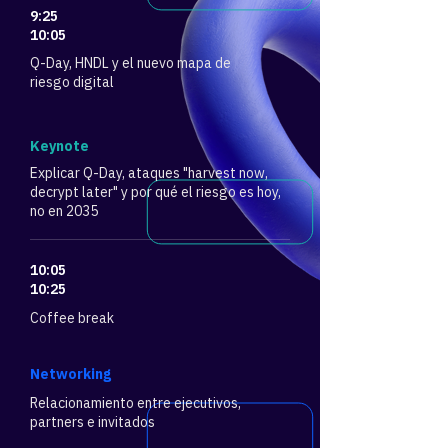
9:25
10:05
Q-Day, HNDL y el nuevo mapa de
riesgo digital
​Keynote
Explicar Q-Day, ataques "harvest now,
decrypt later" y por qué el riesgo es hoy,
no en 2035
10:05
10:25
Coffee break
​Networking
Relacionamiento entre ejecutivos,
partners e invitados