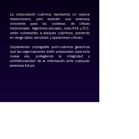
La computación cuántica representa un avance
revolucionario, pero también una amenaza
inminente para los sistemas de cifrado
tradicionales. Algoritmos actuales, como RSA y ECC,
serán vulnerables a ataques cuánticos, poniendo
en riesgo datos sensibles y operaciones críticas.​
Implementar criptografía post-cuántica garantiza
que las organizaciones estén preparadas para esta
nueva era, protegiendo la integridad y
confidencialidad de la información ante cualquier
amenaza futura.