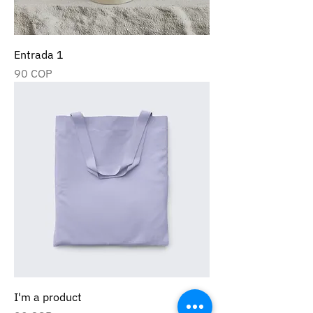
Entrada 1
Precio
90 COP
I'm a product