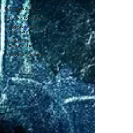
Criptografía técnica
Servicio criptográficos
Divulgación de la
computación
Divulgación de
ciberseguridad
Criptografía Colombia